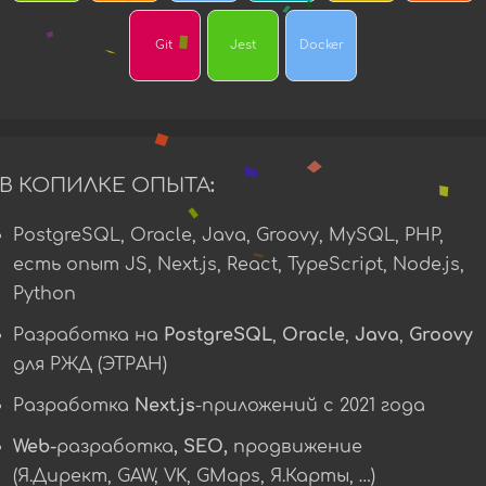
Git
Jest
Docker
В КОПИЛКЕ ОПЫТА:
PostgreSQL, Oracle, Java, Groovy, MySQL, PHP,
есть опыт JS, Next.js, React, TypeScript, Node.js,
Python
Разработка на
PostgreSQL
,
Oracle
,
Java
,
Groovy
для РЖД (ЭТРАН)
Разработка
Next.js
-приложений c 2021 года
Web-разработка, SEO, продвижение
(Я.Директ, GAW, VK, GMaps, Я.Карты, …)