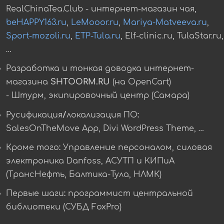
RealChinaTea.Club - интернет-магазин чая,
beHAPPY163.ru
,
LeMooor.ru
,
Mariya-Matveeva.ru
,
Sport-mozoli.ru
,
ETP-Tula.ru
, Elf-clinic.ru, TulaStar.ru,
…
Разработка и тонкая доводка интернет-
магазина
SHTOORM.RU
(на OpenCart)
- Штурм, экипировочный центр (Самара)
Русификация/локализация ПО:
SalesOnTheMove App, Divi WordPress Theme, …
Кроме того:
Управление персоналом, силовая
электроника Danfoss, АСУТП и КИПиА
(ТрансНефть, Балтика-Тула, НЛМК)
Первые шаги:
программист центральной
библиотеки (СУБД FoxPro)