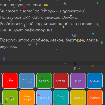
практикую сочетание
"чистого листа" со "старыми дрожжами".
Пользуюсь DRY, KISS и уважаю Оккама.
Разбираю чужой код, ловлю ошибки и очепятки,
инициирую рефакторинг.
Предпочитаю удобное, лёгкое, быстрое, яркое,
вкусное.
Postgre
Java
Groovy
Oracle
PHP
MySQL
SQL
Type
Java
React
Next JS
Node.js
Python
Script
Script
JS